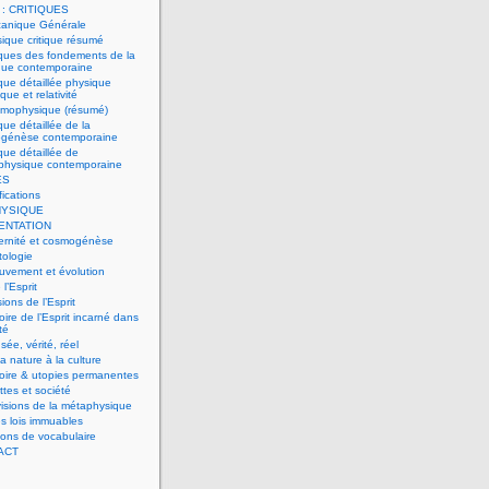
 : CRITIQUES
canique Générale
ique critique résumé
iques des fondements de la
que contemporaine
ique détaillée physique
que et relativité
smophysique (résumé)
ique détaillée de la
génèse contemporaine
ique détaillée de
rophysique contemporaine
ES
fications
YSIQUE
ENTATION
ernité et cosmogénèse
tologie
uvement et évolution
l’Esprit
sions de l’Esprit
toire de l’Esprit incarné dans
té
sée, vérité, réel
la nature à la culture
toire & utopies permanentes
ttes et société
visions de la métaphysique
s lois immuables
ions de vocabulaire
ACT