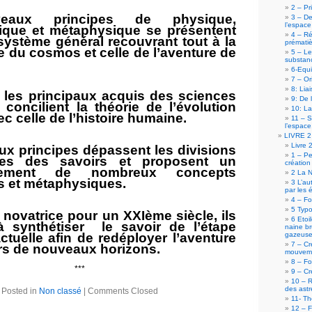
2 – P
eaux principes de physique,
3 – De
l’espace
que et métaphysique se présentent
4 – Ré
stème général recouvrant tout à la
prémati
ire du cosmos et celle de l’aventure de
5 – Le
substan
6-Equ
7 – Or
8: Lia
nt les principaux acquis des sciences
9: De 
 concilient la théorie de l’évolution
10: La
ec celle de l’histoire humaine.
11 – 
l’espace
LIVRE 
Livre 
x principes dépassent les divisions
1 – Pe
elles des savoirs et proposent un
créatio
nnement de nombreux concepts
2 La N
es et métaphysiques.
3 L’au
par les é
4 – Fo
5 Typo
 novatrice pour un XXIème siècle, ils
6 Etoi
à synthétiser le savoir de l’étape
naine br
ctuelle afin de redéployer l’aventure
gazeus
7 – Cr
s de nouveaux horizons.
mouveme
8 – Fo
***
9 – Cr
10 – R
des astr
Posted in
Non classé
|
Comments Closed
11- Th
12 – F