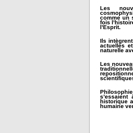
Les nouv
cosmophysi
comme un sy
fois l’histo
l’Esprit.
Ils intègre
actuelles et
naturelle av
Les nouveau
traditionn
repositio
scientifiqu
Philosophie
s’essaient 
historique a
humaine ver