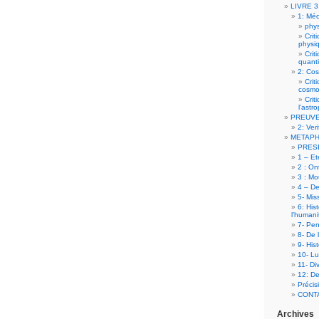
LIVRE 3
1: Mé
phys
Crit
physi
Crit
quanti
2: Co
Crit
cosmo
Crit
l’ast
PREUV
2: Veri
METAPH
PRES
1 – Et
2 : On
3 : Mo
4 – De 
5- Mis
6: His
l’humani
7- Pen
8- De 
9- His
10- Lu
11- Di
12: De
Précis
CONT
Archives