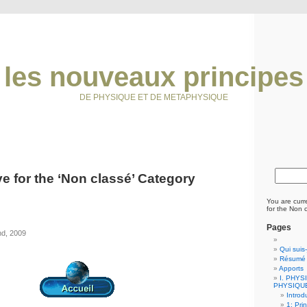
les nouveaux principes
DE PHYSIQUE ET DE METAPHYSIQUE
e for the ‘Non classé’ Category
You are curr
for the Non 
Pages
nd, 2009
Qui suis
Résumé d
Apports
I. PHY
PHYSIQU
Introd
1: Pri