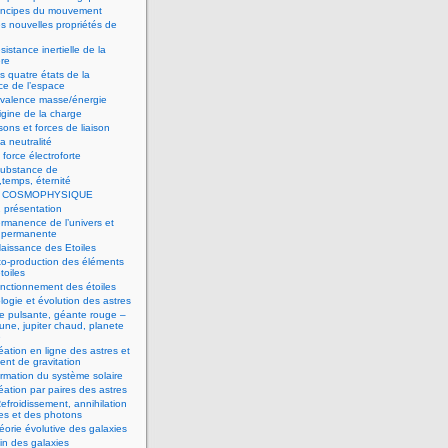
rincipes du mouvement
s nouvelles propriétés de
sistance inertielle de la
ère
s quatre états de la
ce de l’espace
ivalence masse/énergie
igine de la charge
isons et forces de liaison
la neutralité
 force électroforte
Substance de
,temps, éternité
2 COSMOPHYSIQUE
2 présentation
rmanence de l’univers et
n permanente
aissance des Etoiles
to-production des éléments
toiles
nctionnement des étoiles
logie et évolution des astres
le pulsante, géante rouge –
une, jupiter chaud, planete
e
éation en ligne des astres et
nt de gravitation
rmation du système solaire
éation par paires des astres
efroidissement, annihilation
es et des photons
éorie évolutive des galaxies
in des galaxies