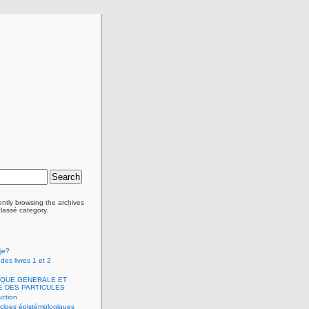
ently browsing the archives
classé category.
-je?
es livres 1 et 2
SIQUE GENERALE ET
E DES PARTICULES
uction
ncipes épistémologiques